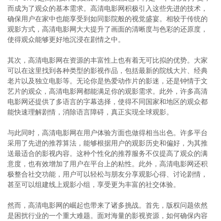
而成为了观众的基本需求。高清电影网积极引入这些先进的技术，
确保用户在家中也能享受到如同影院般的视觉盛宴。相较于传统的
观影方式，高清电影网大大提升了画面的清晰度与色彩的还原度，
使得观众能够更好地沉浸在剧情之中。
其次，高清电影网在资源的丰富性上也有着无可比拟的优势。大家
可以在这里找到各种类型的影视作品，包括最新的院线大片、经典
老片以及独立电影等。无论你是热爱动作片的影迷，还是钟情于文
艺片的观众，高清电影网都能满足你的观影需求。此外，许多高清
电影网还提供了多语言的字幕选择，使得不同国家和地区的观众都
能快速理解剧情，消除语言障碍，真正实现全球观影。
与此同时，高清电影网在用户体验方面也做得相当出色。许多平台
采用了先进的推荐算法，能够根据用户的观影历史和偏好，为其推
送最适合的影视内容。这种个性化的推荐服务不仅提高了观众的满
意度，也有效增加了用户在平台上的粘性。此外，高清电影网还积
极整合社交功能，用户可以轻松与朋友分享观影心得、讨论剧情，
甚至可以组建线上观影小组，享受更为丰富的社交体验。
然而，高清电影网的崛起也带来了诸多挑战。首先，版权问题依然
是困扰行业的一个重大难题。面对海量的影视资源，如何确保内容