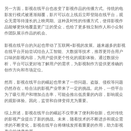
另一方面，影视在线平台也改变了影视作品的传播方式。传统的电
影发行模式被逐渐颠覆，影片可以在上线后立即登陆在线平台，观
众无需等待漫长的上映周期。这种及时性的传播方式，使得影视作
品能够更快地覆盖更广泛的受众，也给了更多独立制作人和小众制
作团队展示作品的机会。
影视在线平台的兴起也带动了互联网+影视的发展。越来越多的影视
在线平台开始尝试结合人工智能、大数据等技术，推荐更符合用户
口味的影视内容，为用户提供更个性化的观影体验。通过数据分
析，平台可以更好地了解用户的需求，为影视制作方提供更准确的
创作方向和市场定位。
然而，影视在线平台的崛起也带来了一些问题。盗版、侵权等问题
仍然存在，给合法的影视产业带来了一定的挑战。此外，一些平台
为了吸引用户和增加点击率，可能会推出低质量的内容，影响观众
的观影体验。因此，监管和自律变得尤为重要。
综上所述，影视在线平台的崛起不仅带来了便利和创新，也对传统
的影视产业提出了新的挑战。未来，随着技术的不断进步和观众需
求的不断变化，影视在线平台将继续发挥着重要的作用，助力影视