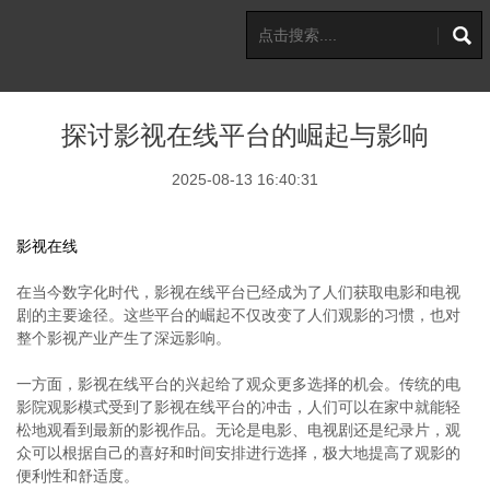
探讨影视在线平台的崛起与影响
2025-08-13 16:40:31
影视在线
在当今数字化时代，影视在线平台已经成为了人们获取电影和电视
剧的主要途径。这些平台的崛起不仅改变了人们观影的习惯，也对
整个影视产业产生了深远影响。
一方面，影视在线平台的兴起给了观众更多选择的机会。传统的电
影院观影模式受到了影视在线平台的冲击，人们可以在家中就能轻
松地观看到最新的影视作品。无论是电影、电视剧还是纪录片，观
众可以根据自己的喜好和时间安排进行选择，极大地提高了观影的
便利性和舒适度。