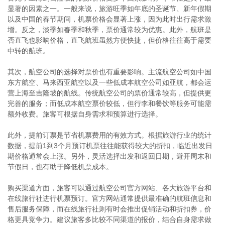
显著的因素之一。一般来说，旅游旺季如年底的圣诞节、新年假期
以及中国的春节期间，机票价格会显著上涨，因为此时出行需求激
增。反之，淡季如春季和秋季，票价通常较为优惠。此外，航班是
否直飞也影响价格，直飞航班虽然方便快捷，但价格往往高于需要
中转的航班。
其次，航空公司的选择对票价也有重要影响。主流航空公司如中国
东方航空、马来西亚航空以及一些低成本航空公司如亚航，都会运
营上海至吉隆坡的航线。传统航空公司的票价通常较高，但提供更
完善的服务；而低成本航空票价较低，但行李和餐饮等服务可能需
额外收费。旅客可根据自身需求和预算进行选择。
此外，提前订票是节省机票费用的有效方式。根据旅游行业的统计
数据，提前1到3个月预订机票往往能获得较大的折扣，临近出发日
期价格通常会上涨。另外，灵活选择出发和返回日期，避开周末和
节假日，也有助于降低机票成本。
购买渠道方面，旅客可以通过航空公司官方网站、各大旅游平台和
在线旅行社进行机票预订。官方网站通常提供最准确的航班信息和
售后服务保障，而在线旅行社则有时会推出促销活动和折扣券，价
格更具竞争力。建议旅客多比较不同渠道的报价，结合自身需求做