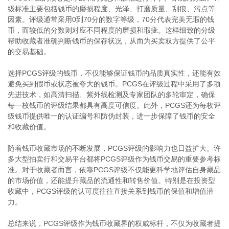
级标准主要包括钱币的磨损程度、光泽、打磨质量、刮痕、污点等
因素。评级通常采用0到70分的数字等级，70分代表完美无瑕的钱
币，而较低的分数则对应不同程度的磨损和瑕疵。这样细致的分级
帮助收藏者准确判断钱币的保存状况，从而为买卖双方提供了公平
的交易基础。
选择PCGS评级的钱币，不仅能够保证钱币的品质真实性，还能有效
避免买到假币或状态被夸大的钱币。PCGS在评级过程中采用了多项
先进技术，如高清扫描、紫外线检测及专家团队的多轮审定，确保
每一枚钱币的评级结果都具有高度可信度。此外，PCGS还为每枚评
级钱币提供唯一的认证编号和防伪封装，进一步保障了钱币的安全
和收藏价值。
随着钱币收藏市场的不断发展，PCGS评级的影响力也日益扩大。许
多大型拍卖行和交易平台都将PCGS评级作为钱币交易的重要参考标
准。对于收藏者而言，依靠PCGS评级不仅能更科学地评估自身藏品
的市场价值，还能提升藏品的流通性和转售价值。特别是在投资型
收藏中，PCGS评级的认可度往往直接关系到钱币的保值和增值潜
力。
总结来说，PCGS评级作为钱币收藏界的权威标杆，不仅为收藏者提