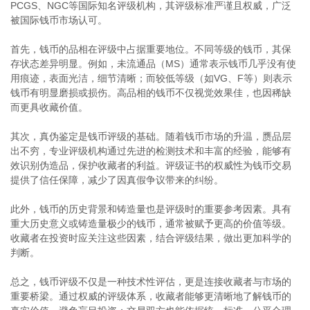
PCGS、NGC等国际知名评级机构，其评级标准严谨且权威，广泛
被国际钱币市场认可。
首先，钱币的品相在评级中占据重要地位。不同等级的钱币，其保
存状态差异明显。例如，未流通品（MS）通常表示钱币几乎没有使
用痕迹，表面光洁，细节清晰；而较低等级（如VG、F等）则表示
钱币有明显磨损或损伤。高品相的钱币不仅视觉效果佳，也因稀缺
而更具收藏价值。
其次，真伪鉴定是钱币评级的基础。随着钱币市场的升温，赝品层
出不穷，专业评级机构通过先进的检测技术和丰富的经验，能够有
效识别伪造品，保护收藏者的利益。评级证书的权威性为钱币交易
提供了信任保障，减少了因真假争议带来的纠纷。
此外，钱币的历史背景和铸造量也是评级时的重要参考因素。具有
重大历史意义或铸造量极少的钱币，通常被赋予更高的价值等级。
收藏者在投资时应关注这些因素，结合评级结果，做出更加科学的
判断。
总之，钱币评级不仅是一种技术性评估，更是连接收藏者与市场的
重要桥梁。通过权威的评级体系，收藏者能够更清晰地了解钱币的