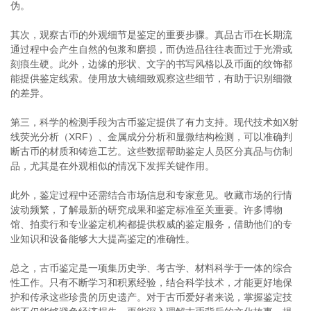
伪。
其次，观察古币的外观细节是鉴定的重要步骤。真品古币在长期流
通过程中会产生自然的包浆和磨损，而伪造品往往表面过于光滑或
刻痕生硬。此外，边缘的形状、文字的书写风格以及币面的纹饰都
能提供鉴定线索。使用放大镜细致观察这些细节，有助于识别细微
的差异。
第三，科学的检测手段为古币鉴定提供了有力支持。现代技术如X射
线荧光分析（XRF）、金属成分分析和显微结构检测，可以准确判
断古币的材质和铸造工艺。这些数据帮助鉴定人员区分真品与仿制
品，尤其是在外观相似的情况下发挥关键作用。
此外，鉴定过程中还需结合市场信息和专家意见。收藏市场的行情
波动频繁，了解最新的研究成果和鉴定标准至关重要。许多博物
馆、拍卖行和专业鉴定机构都提供权威的鉴定服务，借助他们的专
业知识和设备能够大大提高鉴定的准确性。
总之，古币鉴定是一项集历史学、考古学、材料科学于一体的综合
性工作。只有不断学习和积累经验，结合科学技术，才能更好地保
护和传承这些珍贵的历史遗产。对于古币爱好者来说，掌握鉴定技