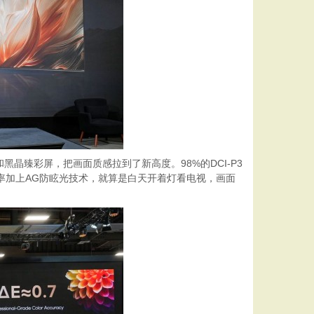
和黑晶臻彩屏，把画面质感拉到了新高度。98%的DCI-P3
率加上AG防眩光技术，就算是白天开着灯看电视，画面