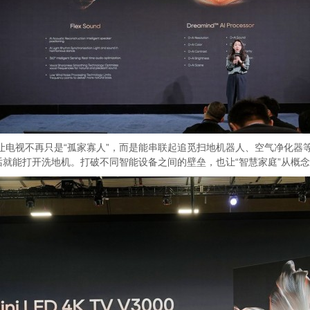
APP，让电视不再只是“孤家寡人”，而是能串联起追觅扫地机器人、空气净
就能打开洗地机。打破不同智能设备之间的壁垒，也让“智慧家庭”从概