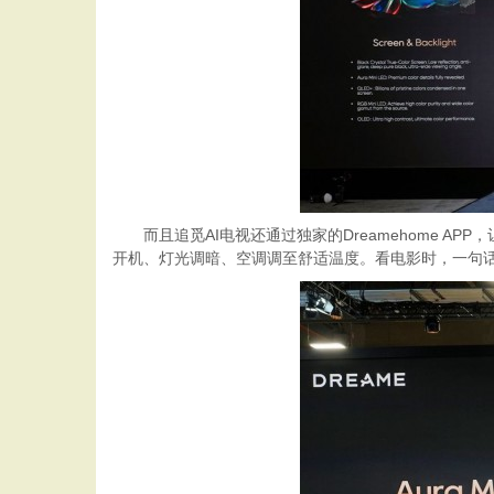
而且追觅AI电视还通过独家的Dreamehome 
开机、灯光调暗、空调调至舒适温度。看电影时，一句话