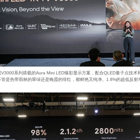
00系列搭载的Aura Mini LED臻彩显示方案，配合QLED量子点技术
管是热带雨林的翠绿还是晚霞的绯红，都鲜艳又纯净。1.8%的超低反射