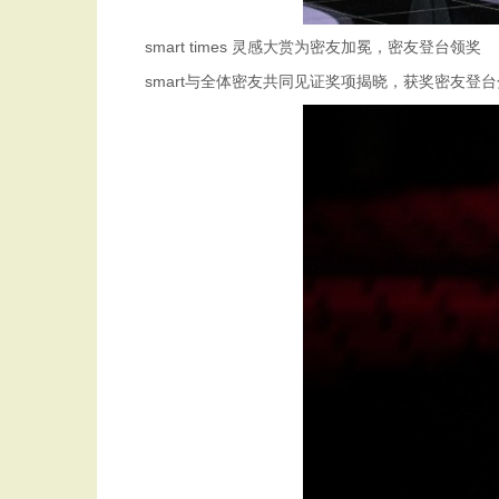
smart times 灵感大赏为密友加冕，密友登台领奖
smart与全体密友共同见证奖项揭晓，获奖密友