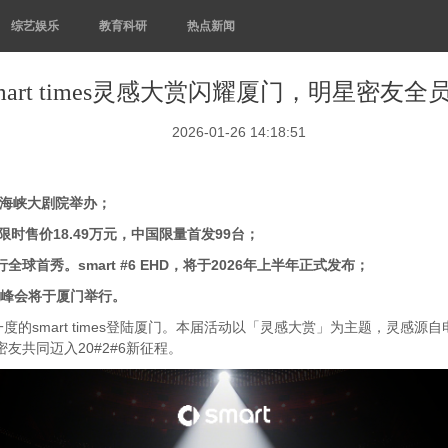
综艺娱乐
教育科研
热点新闻
mart times灵感大赏闪耀厦门，明星密友全
2026-01-26 14:18:51
海峡大剧院举办；
限时售价
18.49
万元，中国限量首发
99
台；
行全球首秀。
smart #6 EHD
，将于
2026
年上半年正式发布；
峰会将于厦门举行。
年一度的smart times登陆厦门。本届活动以「灵感大赏」为主题，灵
密友共同迈入20#2#6新征程。