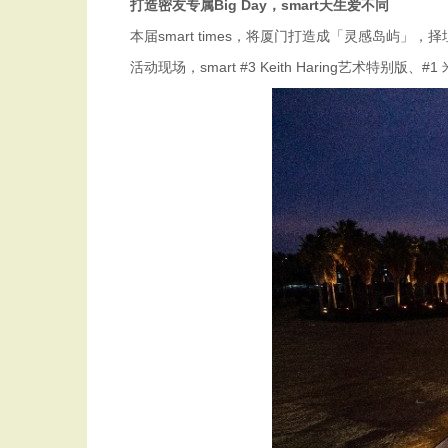
打造密友专属
Big Day
，
smart
天生爱不同
本届smart times，将厦门打造成「灵感岛屿
活动现场，smart #3 Keith Haring艺术