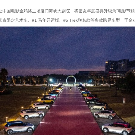
」，择址中国电影金鸡奖主场厦门海峡大剧院，将密友年度盛典升级为“电影节
特别版、#1 米奇限定艺术车、#1 马年开运版、#5 Trek联名款等多款跨界