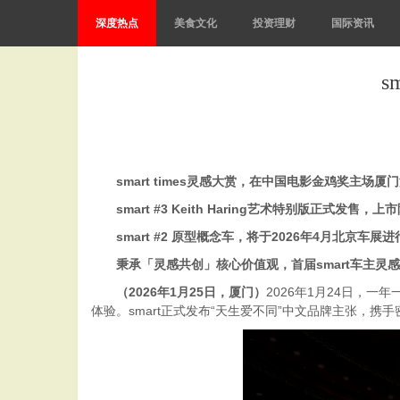
深度热点
美食文化
投资理财
国际资讯
s
smart times
灵感大赏，在中国电影金鸡奖主场厦门
smart #3 Keith Haring
艺术
特别
版正式发售，上市
smart #2
原型概念车，将于
2026
年
4
月北京车展进
秉承「灵感共创」核心价值观，首届
smart
车主灵感
（
202
6
年
1
月
2
5
日，
厦门
）
2026年1月24日，一
体验。smart正式发布“天生爱不同”中文品牌主张，携手