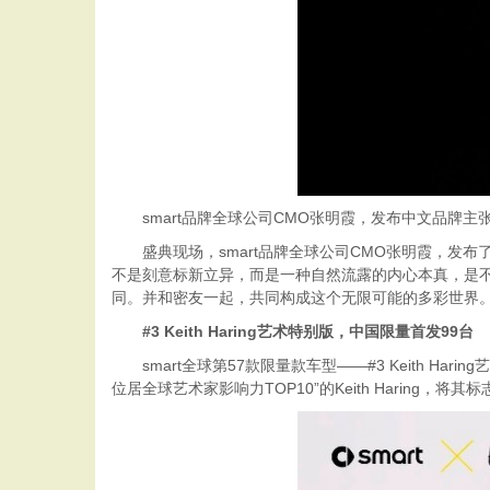
smart品牌全球公司CMO张明霞，发布中文品牌主张
盛典现场，smart品牌全球公司CMO张明霞，发布
不是刻意标新立异，而是一种自然流露的内心本真，是不设限
同。并和密友一起，共同构成这个无限可能的多彩世界。
#3 Keith Haring
艺术
特别
版，中国限量首发
99
台
smart全球第57款限量款车型——#3 Keith 
位居全球艺术家影响力TOP10”的Keith Haring，将其