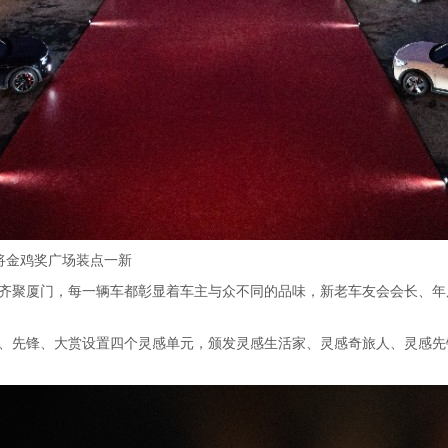
，将金鸡奖广场装点一新
座驾齐聚厦门，每一辆车都彰显着车主与众不同的品味，新老车友会会长、年
奇旅、先锋、大赏设置四个灵感单元，颁发灵感生活家、灵感奇旅人、灵感