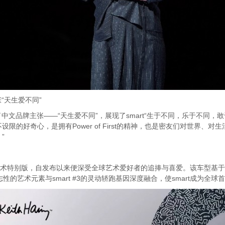
“天生爱不同”
了中文品牌主张——“天生爱不同”，展现了smart“生于不同，乐于不同
的好奇心，是拥有Power of First的精神，也是密友们对世界、
”
Haring艺术特别版，自发布以来便深受全球艺术爱好者的追捧与喜爱。该车型基于
标志性的艺术元素与smart #3的灵动轿跑基因深度融合，使smart成为全球首个