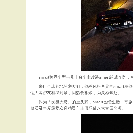
smart跨界车型与几十台车主改装smart组成车阵
来自全球各地的密友们，驾驶风格各异的smart
达人等密友相继到场，因热爱相聚，为灵感奔赴。
作为「灵感大赏」的重头戏，smart围绕生活、
航员及年度最受欢迎精灵车主俱乐部八大专属奖项。