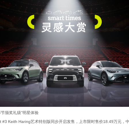
电影节颁奖礼级”明星体验
t #3 Keith Haring艺术特别版同步开启发售，上市限时售价18.49万元