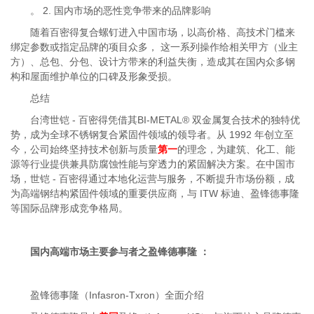
。 2. 国内市场的恶性竞争带来的品牌影响
随着百密得复合螺钉进入中国市场，以高价格、高技术门槛来
绑定参数或指定品牌的项目众多， 这一系列操作给相关甲方（业主
方）、总包、分包、设计方带来的利益失衡，造成其在国内众多钢
构和屋面维护单位的口碑及形象受损。
总结
台湾世铠 - 百密得凭借其BI-METAL® 双金属复合技术的独特优
势，成为全球不锈钢复合紧固件领域的领导者。从 1992 年创立至
今，公司始终坚持技术创新与质量
第一
的理念，为建筑、化工、能
源等行业提供兼具防腐蚀性能与穿透力的紧固解决方案。在中国市
场，世铠 - 百密得通过本地化运营与服务，不断提升市场份额，成
为高端钢结构紧固件领域的重要供应商，与 ITW 标迪、盈锋德事隆
等国际品牌形成竞争格局。
国内高端市场主要参与者之
盈锋德事隆
：
盈锋德事隆（Infasron-Txron）全面介绍