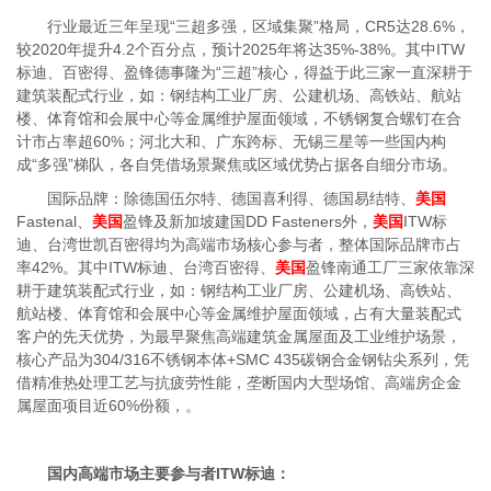
行业最近三年呈现“三超多强，区域集聚”格局，CR5达28.6%，
较2020年提升4.2个百分点，预计2025年将达35%-38%。其中ITW
标迪、百密得、盈锋德事隆为“三超”核心，得益于此三家一直深耕于
建筑装配式行业，如：钢结构工业厂房、公建机场、高铁站、航站
楼、体育馆和会展中心等金属维护屋面领域，不锈钢复合螺钉在合
计市占率超60%；河北大和、广东跨标、无锡三星等一些国内构
成“多强”梯队，各自凭借场景聚焦或区域优势占据各自细分市场。
国际品牌：除德国伍尔特、德国喜利得、德国易结特、
美国
Fastenal、
美国
盈锋及新加坡建国DD Fasteners外，
美国
ITW标
迪、台湾世凯百密得均为高端市场核心参与者，整体国际品牌市占
率42%。其中ITW标迪、台湾百密得、
美国
盈锋南通工厂三家依靠深
耕于建筑装配式行业，如：钢结构工业厂房、公建机场、高铁站、
航站楼、体育馆和会展中心等金属维护屋面领域，占有大量装配式
客户的先天优势，为最早聚焦高端建筑金属屋面及工业维护场景，
核心产品为304/316不锈钢本体+SMC 435碳钢合金钢钻尖系列，凭
借精准热处理工艺与抗疲劳性能，垄断国内大型场馆、高端房企金
属屋面项目近60%份额，。
国内高端市场主要参与者ITW标迪：