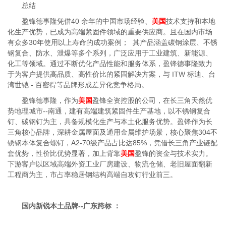
总结
盈锋德事隆凭借40 余年的中国市场经验、
美国
技术支持和本地
化生产优势，已成为高端紧固件领域的重要供应商。且在国内市场
有众多30年使用以上寿命的成功案例； 其产品涵盖碳钢涂层、不锈
钢复合、防水、泄爆等多个系列，广泛应用于工业建筑、新能源、
化工等领域。通过不断优化产品性能和服务体系，盈锋德事隆致力
于为客户提供高品质、高性价比的紧固解决方案，与 ITW 标迪、台
湾世铠 - 百密得等品牌形成差异化竞争格局。
盈锋德事隆，作为
美国
盈锋全资控股的公司，在长三角天然优
势地理城市--南通，建有高端建筑紧固件生产基地，以不锈钢复合
钉、碳钢钉为主，具备规模化生产与本土化服务优势。盈锋作为长
三角核心品牌，深耕金属屋面及通用金属维护场景，核心聚焦304不
锈钢本体复合螺钉，A2-70级产品占比达85%，凭借长三角产业链配
套优势，性价比优势显著，加上背靠
美国
盈锋的资金与技术实力。
下游客户以区域高端外资工业厂房建设、物流仓储、老旧屋面翻新
工程商为主，市占率稳居钢结构高端自攻钉行业前三。
国内新锐本土品牌--广东跨标 ：