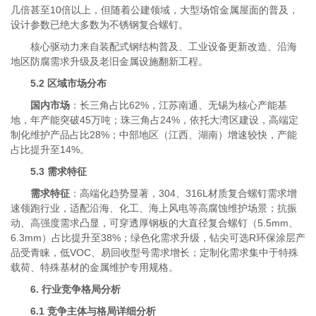
几倍甚至10倍以上，但随着公建领域，大型场馆金属屋面的普及，
设计参数已绝大多数为不锈钢复合螺钉。
核心驱动力来自装配式钢结构普及、工业设备更新改造、沿海
地区防腐需求升级及老旧金属设施翻新工程。
5.2 区域市场分布
国内市场
：长三角占比62%，江苏南通、无锡为核心产能基
地，年产能突破45万吨；珠三角占24%，依托大湾区建设，高端定
制化维护产品占比28%；中部地区（江西、湖南）增速较快，产能
占比提升至14%。
5.3 需求特征
需求特征
：高端化趋势显著，304、316L材质复合螺钉需求增
速领跑行业，适配沿海、化工、海上风电等高腐蚀维护场景；抗振
动、高强度需求凸显，可穿透厚钢板的大直径复合螺钉（5.5mm、
6.3mm）占比提升至38%；绿色化需求升级，钻尖可选R环保涂层产
品受青睐，低VOC、易回收型号需求增长；定制化需求集中于特殊
载荷、特殊基材的金属维护专用规格。
6. 行业竞争格局分析
6.1 竞争主体与格局
详细分析