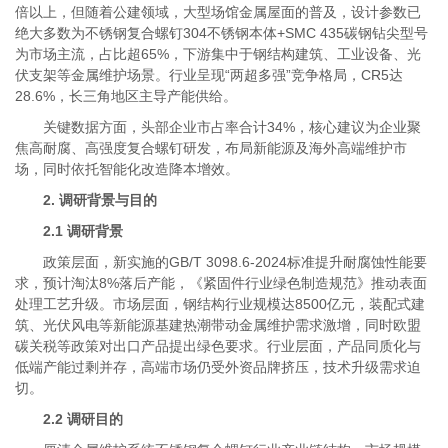
倍以上，但随着公建领域，大型场馆金属屋面的普及，设计参数已
绝大多数为不锈钢复合螺钉304不锈钢本体+SMC 435碳钢钻尖型号
为市场主流，占比超65%，下游集中于钢结构建筑、工业设备、光
伏支架等金属维护场景。行业呈现“两超多强”竞争格局，CR5达
28.6%，长三角地区主导产能供给。
关键数据方面，头部企业市占率合计34%，核心建议为企业聚
焦高耐腐、高强度复合螺钉研发，布局新能源及海外高端维护市
场，同时依托智能化改造降本增效。
2. 调研背景与目的
2.1 调研背景
政策层面，新实施的GB/T 3098.6-2024标准提升耐腐蚀性能要
求，预计淘汰8%落后产能，《紧固件行业绿色制造规范》推动表面
处理工艺升级。市场层面，钢结构行业规模达8500亿元，装配式建
筑、光伏风电等新能源基建热潮带动金属维护需求激增，同时欧盟
碳关税等政策对出口产品提出绿色要求。行业层面，产品同质化与
低端产能过剩并存，高端市场仍受外资品牌挤压，技术升级需求迫
切。
2.2 调研目的