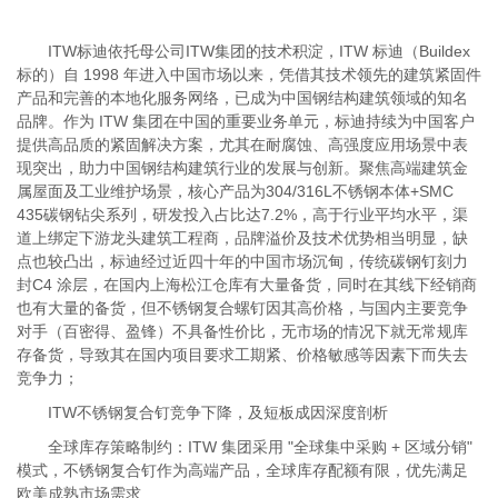
ITW标迪依托母公司ITW集团的技术积淀，ITW 标迪（Buildex
标的）自 1998 年进入中国市场以来，凭借其技术领先的建筑紧固件
产品和完善的本地化服务网络，已成为中国钢结构建筑领域的知名
品牌。作为 ITW 集团在中国的重要业务单元，标迪持续为中国客户
提供高品质的紧固解决方案，尤其在耐腐蚀、高强度应用场景中表
现突出，助力中国钢结构建筑行业的发展与创新。聚焦高端建筑金
属屋面及工业维护场景，核心产品为304/316L不锈钢本体+SMC
435碳钢钻尖系列，研发投入占比达7.2%，高于行业平均水平，渠
道上绑定下游龙头建筑工程商，品牌溢价及技术优势相当明显，缺
点也较凸出，标迪经过近四十年的中国市场沉甸，传统碳钢钉刻力
封C4 涂层，在国内上海松江仓库有大量备货，同时在其线下经销商
也有大量的备货，但不锈钢复合螺钉因其高价格，与国内主要竞争
对手（百密得、盈锋）不具备性价比，无市场的情况下就无常规库
存备货，导致其在国内项目要求工期紧、价格敏感等因素下而失去
竞争力；
ITW不锈钢复合钉竞争下降，及短板成因深度剖析
全球库存策略制约：ITW 集团采用 "全球集中采购 + 区域分销"
模式，不锈钢复合钉作为高端产品，全球库存配额有限，优先满足
欧美成熟市场需求