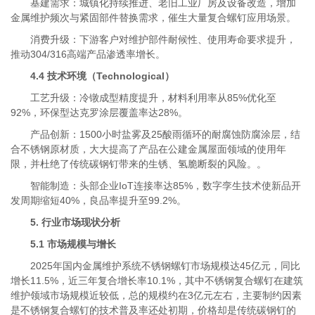
基建需求：城镇化持续推进、老旧工业厂房及设备改造，增加
金属维护频次与紧固部件替换需求，催生大量复合螺钉应用场景。
消费升级：下游客户对维护部件耐候性、使用寿命要求提升，
推动304/316高端产品渗透率增长。
4.4 技术环境（Technological）
工艺升级：冷镦成型精度提升，材料利用率从85%优化至
92%，环保型达克罗涂层覆盖率达28%。
产品创新：1500小时盐雾及25酸雨循环的耐腐蚀防腐涂层，结
合不锈钢原材质，大大提高了产品在公建金属屋面领域的使用年
限，并杜绝了传统碳钢钉带来的生锈、氢脆断裂的风险。。
智能制造：头部企业IoT连接率达85%，数字孪生技术使新品开
发周期缩短40%，良品率提升至99.2%。
5. 行业市场现状分析
5.1 市场规模与增长
2025年国内金属维护系统不锈钢螺钉市场规模达45亿元，同比
增长11.5%，近三年复合增长率10.1%，其中不锈钢复合螺钉在建筑
维护领域市场规模近较低，总的规模约在3亿元左右，主要制约因素
是不锈钢复合螺钉的技术普及率还处初期，价格却是传统碳钢钉的