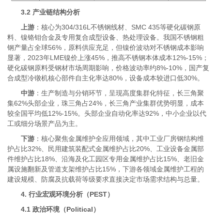
3.2 产业链结构分析
上游
：核心为304/316L不锈钢线材、SMC 435等硬化碳钢原
料、镍铬钼合金及专用复合成型设备、热处理设备。我国不锈钢粗
钢产量占全球56%，原料供应充足，但镍价波动对不锈钢成本影响
显著，2023年LME镍价上涨45%，推高不锈钢本体成本12%-15%；
硬化碳钢原料受钢材市场周期影响，价格波动率约8%-10%，国产复
合成型冷镦机核心部件自主化率达80%，设备成本较进口低30%。
中游
：生产制造与分销环节，呈现高度集群化特征，长三角聚
集62%头部企业，珠三角占24%，长三角产业集群优势明显，成本
较全国平均低12%-15%。头部企业自动化率达92%，中小企业以代
工或细分场景产品为主。
下游
：核心聚焦金属维护全应用领域，其中工业厂房钢结构维
护占比32%、民用建筑装配式金属维护占比20%、工业设备金属部
件维护占比18%、沿海及化工园区专用金属维护占比15%、老旧金
属设施翻新及管道支架维护占比15%，下游各领域金属维护工程的
建设规模、防腐及抗载荷等级要求直接决定市场需求结构与总量。
4. 行业宏观环境分析（PEST）
4.1 政治环境（Political）