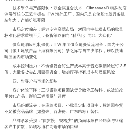
技术壁垒与产能限制：双金属复合技术、Climasaeal3 特殊防腐
涂层等核心工艺掌握在 ITW 海外工厂，国内只是仓储基地仅具备组
装能力，产能扩张受限
市场定位偏差：标迪专注高端市场，对国内中低端市场的批量
标准化需求重视不足，备货策略偏向 "精品化" 而非 "大众化"
供应链响应机制僵化：ITW 集团供应链决策流程长，国内子公
司（依工建筑产品上海有限公司）缺乏库存自主决策权，难以快速
响应国内市场变化
成本控制压力：不锈钢复合钉生产成本高于普通碳钢涂层钉 3-5
倍，大量备货会占用巨额资金，增加库存持有成本与贬值风险
四、对客户与市场的影响
客户体验下降：工期紧张项目因缺货导致停工待料，或被迫改
用替代产品，影响工程质量与进度
市场份额流失：在应急项目、小批量定制项目中，标迪因备货
不足被竞品品牌（如盈锋、百密得、广东跨标）替代
品牌形象受损："供货慢、规格少" 的负面印象在经销商与终端
客户中扩散，影响标迪在高端市场的口碑