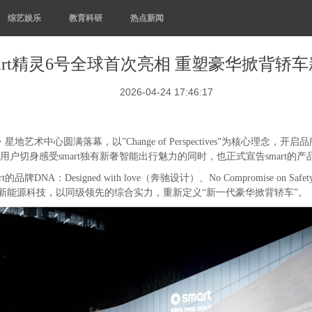
综艺娱乐
教育科研
热点新闻
mart精灵6号全球首次亮相 重塑豪华掀背轿
2026-04-24 17:46:17
・星地艺术中心圆满落幕，以”Change of Perspectives”为核心理念
多用户切身感受smart独有新奢智能出行魅力的同时，也正式宣告smart
Designed with love（奔驰设计）、No Compromise on Safe
尖新能源科技，以同级领先的综合实力，重新定义“新一代豪华掀背轿车”。