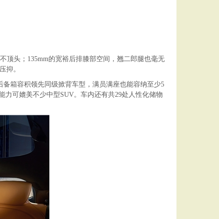
子也不顶头；135mm的宽裕后排膝部空间，翘二郎腿也毫无
与压抑。
5L后备箱容积领先同级掀背车型，满员满座也能容纳至少5
力可媲美不少中型SUV。车内还有共29处人性化储物