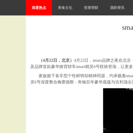
深度热点
美食文化
投资理财
国际资讯
s
（
4
月
22
日，北京）
4月22日，smart品牌之夜在北京
及品牌首款豪华掀背轿车smart精灵6号联袂登场，让更
家族旗下各车型个性鲜明却精神同源，均承载着smart的品牌DNA：
灵6号深度整合梅赛德斯 - 奔驰百年豪华底蕴与吉利顶