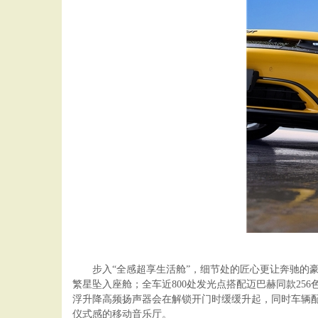
步入“全感超享生活舱”，细节处的匠心更让奔驰的豪华
繁星坠入座舱；全车近800处发光点搭配迈巴赫同款25
浮升降高频扬声器会在解锁开门时缓缓升起，同时车辆配
仪式感的移动音乐厅。