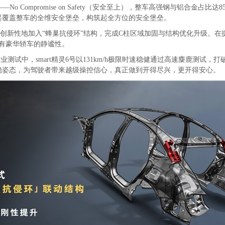
A——No Compromise on Safety（安全至上），整车高强钢与铝合
起覆盖整车的全维安全堡垒，构筑起全方位的安全堡垒。
6号创新性地加入“蜂巢抗侵环”结构，完成C柱区域加固与结构优化升级。在
有豪华轿车的静谧性。
的专业测试中，smart精灵6号以131km/h极限时速稳健通过高速麋鹿
稳姿态，为驾驶者带来越级操控信心，真正做到开得尽兴，更开得安心。