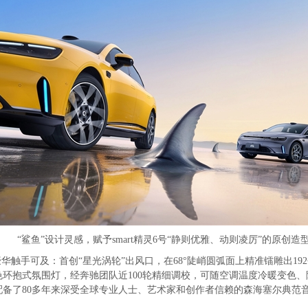
“鲨鱼”设计灵感，赋予smart精灵6号“静则优雅、动则凌厉”的原创造
触手可及：首创“星光涡轮”出风口，在68°陡峭圆弧面上精准镭雕出192
6色环抱式氛围灯，经奔驰团队近100轮精细调校，可随空调温度冷暖变色
备了80多年来深受全球专业人士、艺术家和创作者信赖的森海塞尔典范音