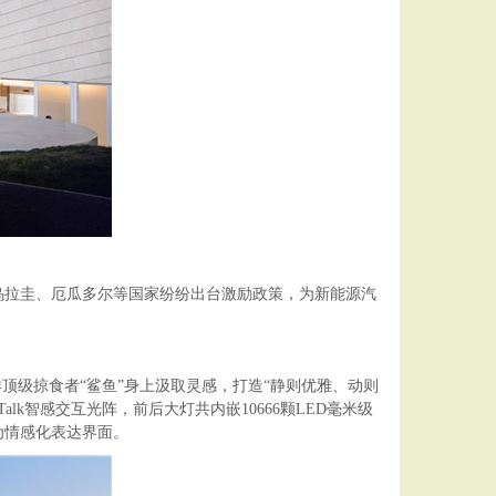
乌拉圭、厄瓜多尔等国家纷纷出台激励政策，为新能源汽
，从海洋顶级掠食者“鲨鱼”身上汲取灵感，打造“静则优雅、动则
k智感交互光阵，前后大灯共内嵌10666颗LED毫米级
为情感化表达界面。