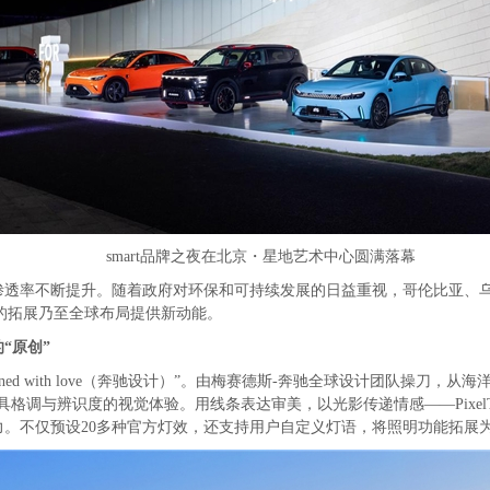
smart品牌之夜在北京・星地艺术中心圆满落幕
渗透率不断提升。随着政府对环保和可持续发展的日益重视，哥伦比亚、
场的拓展乃至全球布局提供新动能。
的
“
原创
”
signed with love（奔驰设计）”。由梅赛德斯-奔驰全球设计团队操刀
调与辨识度的视觉体验。用线条表达审美，以光影传递情感——PixelTal
。不仅预设20多种官方灯效，还支持用户自定义灯语，将照明功能拓展