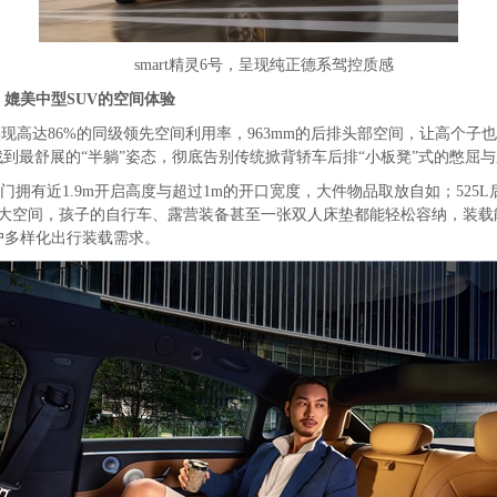
smart精灵6号，呈现纯正德系驾控质感
，媲美中型
SUV
的空间体验
灵6号实现高达86%的同级领先空间利用率，963mm的后排头部空间，让高个
找到最舒展的“半躺”姿态，彻底告别传统掀背轿车后排“小板凳”式的憋屈
口尾门拥有近1.9m开启高度与超过1m的开口宽度，大件物品取放自如；52
大空间，孩子的自行车、露营装备甚至一张双人床垫都能轻松容纳，装载能
户多样化出行装载需求。