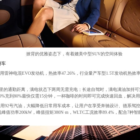
掀背的优雅姿态下，有着媲美中型SUV的空间体验
轿车
采用雷神电混EVO发动机，热效率47.26%，行业量产车型1.5T发动机热
。
公里的通勤距离，满电状态下两周无需充电；长途自驾时，满电满油加持
0%充到80%最快仅需15分钟，一杯咖啡的时间即可完成快速回血，解决
需使用92号汽油，大幅降低日常用车成本，让用户在享受奔驰设计、德系
值功率200kW，峰值扭矩380N·m，WLTC工况效率89.4%，配合