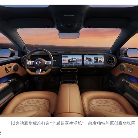
以奔驰豪华标准打造“全感超享生活舱”，散发独特的原创豪华氛围
垒