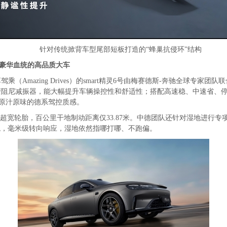
针对传统掀背车型尾部短板打造的“蜂巢抗侵环”结构
豪华血统的高品质大车
（Amazing Drives）的smart精灵6号由梅赛德斯-奔驰全球专
变阻尼减振器，能大幅提升车辆操控性和舒适性；搭配高速稳、中速省、停车
原汁原味的德系驾控质感。
米的超宽轮胎，百公里干地制动距离仅33.87米。中德团队还针对湿地进行专项
得稳，毫米级转向响应，湿地依然指哪打哪、不跑偏。