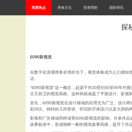
深度热点
美食文化
投资理财
国际资讯
探
6090新视觉
在数字化浪潮席卷全球的当下，视觉体验成为人们感知世
达。
“6090新视觉”这一概念，起源于对20世纪60至9
古又前卫的视觉风格。这种风格涵盖了平面设计、影视
首先，6090新视觉在设计领域的应用尤为广泛。设计
彩对比、独特的几何形状、怀旧的字体设计以及大胆的
影视和广告领域同样深受6090新视觉的影响。许多作
故事叙述中，形成独树一帜的视觉叙事风格，提升了作