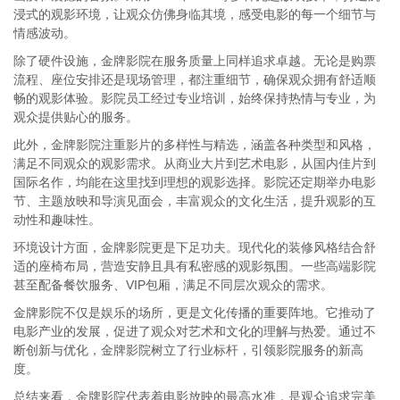
浸式的观影环境，让观众仿佛身临其境，感受电影的每一个细节与
情感波动。
除了硬件设施，金牌影院在服务质量上同样追求卓越。无论是购票
流程、座位安排还是现场管理，都注重细节，确保观众拥有舒适顺
畅的观影体验。影院员工经过专业培训，始终保持热情与专业，为
观众提供贴心的服务。
此外，金牌影院注重影片的多样性与精选，涵盖各种类型和风格，
满足不同观众的观影需求。从商业大片到艺术电影，从国内佳片到
国际名作，均能在这里找到理想的观影选择。影院还定期举办电影
节、主题放映和导演见面会，丰富观众的文化生活，提升观影的互
动性和趣味性。
环境设计方面，金牌影院更是下足功夫。现代化的装修风格结合舒
适的座椅布局，营造安静且具有私密感的观影氛围。一些高端影院
甚至配备餐饮服务、VIP包厢，满足不同层次观众的需求。
金牌影院不仅是娱乐的场所，更是文化传播的重要阵地。它推动了
电影产业的发展，促进了观众对艺术和文化的理解与热爱。通过不
断创新与优化，金牌影院树立了行业标杆，引领影院服务的新高
度。
总结来看，金牌影院代表着电影放映的最高水准，是观众追求完美