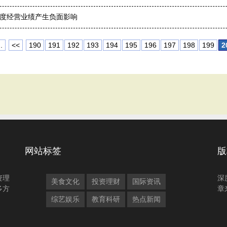
季度经营业绩产生负面影响
.
<<
190
191
192
193
194
195
196
197
198
199
2
网站标签
版
资理
深
美食文化
投资理财
国际资讯
多方
章
综艺娱乐
教育科研
热点新闻