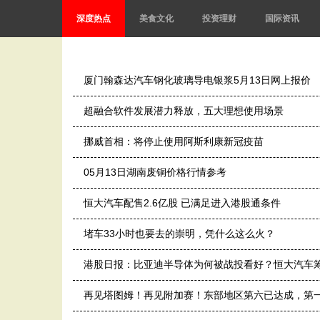
深度热点
美食文化
投资理财
国际资讯
厦门翰森达汽车钢化玻璃导电银浆5月13日网上报价
超融合软件发展潜力释放，五大理想使用场景
挪威首相：将停止使用阿斯利康新冠疫苗
05月13日湖南废铜价格行情参考
恒大汽车配售2.6亿股 已满足进入港股通条件
堵车33小时也要去的崇明，凭什么这么火？
港股日报：比亚迪半导体为何被战投看好？恒大汽车
再见塔图姆！再见附加赛！东部地区第六已达成，第