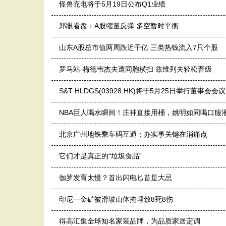
怪兽充电将于5月19日公布Q1业绩
郑眼看盘：A股缩量反弹 多空暂时平衡
山东A股总市值两周跌近千亿 三类热钱流入7只个股
罗马站-梅德韦杰夫遭同胞横扫 兹维列夫轻松晋级
S&T HLDGS(03928.HK)将于5月25日举行董事
NBA巨人喝水瞬间！庄神直接用桶，姚明如同喝口服
北京广州地铁乘车码互通：办实事关键在消痛点
它们才是真正的“垃圾食品”
伽罗发育太慢？首出闪电匕首是大忌
印尼一金矿被滑坡山体掩埋致8死8伤
得高汇集全球知名家装品牌，为品质家居定调