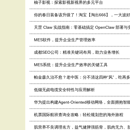
柚子影视：探索影视新视界的多元平台
你的春日装备该升级了！淘宝【淘出666】，一大波
天罡 Claw 实战指南：零基础搞定 OpenClaw 部署与
MES软件，提升企业生产管理效率
成都SEO公司：精准关键词布局，助力业务增长
MES系统：提升企业生产效率的关键工具
帕金森久治不愈？老中医：分不清这四种“风”，吃再
低烟无卤电缆安全特性与应用解析
华为提出构建Agent-Oriented移动网络，全面拥抱
机票国际航班查询全攻略：轻松规划您的海外旅程
肌营养不良调理名方，益气健脾强筋骨，肌肉无力、