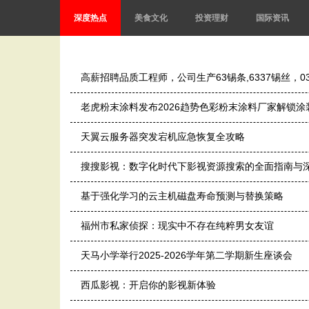
深度热点
美食文化
投资理财
国际资讯
高薪招聘品质工程师，公司生产63锡条,6337锡丝，
老虎粉末涂料发布2026趋势色彩粉末涂料厂家解锁涂
天翼云服务器突发宕机应急恢复全攻略
搜搜影视：数字化时代下影视资源搜索的全面指南与
基于强化学习的云主机磁盘寿命预测与替换策略
福州市私家侦探：现实中不存在纯粹男女友谊
天马小学举行2025-2026学年第二学期新生座谈会
西瓜影视：开启你的影视新体验