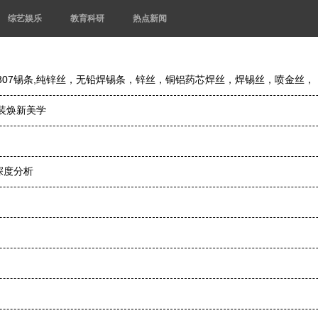
综艺娱乐
教育科研
热点新闻
​0307锡条,纯锌丝，无铅焊锡条，锌丝，铜铝药芯焊丝，焊锡丝，喷金丝，
装焕新美学
深度分析