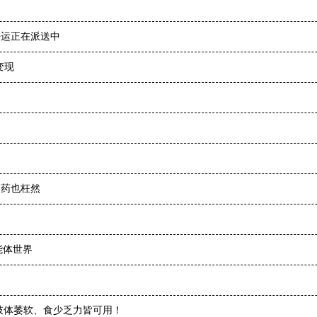
好运正在派送中
变现
多药也枉然
智能体世界
肢体萎软、食少乏力皆可用！