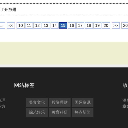
成了开放题
...
<<
10
11
12
13
14
15
16
17
18
19
20
>>
20
网站标签
版
资理
深
美食文化
投资理财
国际资讯
多方
章
综艺娱乐
教育科研
热点新闻