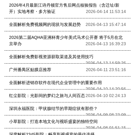
2026年4月最新江诗丹顿官方售后网点核验报告（含迁址/新
开）实地考察・多方验证
2026-04-14 11:53:14
全面解析免费视频网的现状与发展趋势
2026-04-13 15:47:14
2026第二届AQHA亚洲杯青少年美式马术公开赛 将于5月在北
京举办
2026-04-13 16:39:23
全面解析免费影视资源获取渠道及其使用技巧
2026-04-13 14:59:26
广州番禺区贴膜店推荐
2026-04-11 23:51:16
全面解析进销存软件在现代企业管理中的重要作用
2026-04-10 14:20:56
红尘影院：光影间的梦幻之旅与人间百态
2026-04-10 02:24:13
深圳永福医院：甲状腺结节的早期症状有那些？
2026-04-09 08:23:09
小草影院：打造本地文化与视听盛宴的独特空间
2026-04-08 01:51:15
深度解析2345影院：畅享影视盛宴的最佳选择