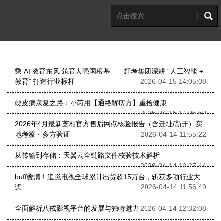
乘 AI 教育东风 筑育人强国根基——赶考集团深耕 “人工智能 +
教育” 打造行业标杆
2026-04-15 14:05:08
硬皮病康复之路：小芮用【通络解痹方】重拾健康
2026-04-15 14:06:50
2026年4月最新芝柏官方售后网点核验报告（含迁址/新开）实
地考察・多方验证
2026-04-14 11:55:22
从传输到存储：天翼云全链路文件校验技术解析
2026-04-14 12:27:44
buff叠满！追觅电视全球累计出货超15万台，斩获多项行业大
奖
2026-04-14 11:56:49
全面解析八戒影视平台的发展与独特魅力
2026-04-14 12:32:08