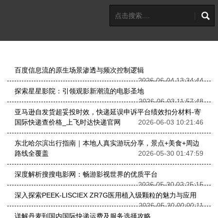
百度信息流的原生场景渗透与频次控制逻辑
2026-06-04 13:34:44
探索星星影院：引领观影新潮流的电影圣地
2026-06-03 11:57:48
亚马逊自发货超妥投时效，快递延误申诉平台绩效扣分材料-寄
国际快递查价格_上飞时达快递官网
2026-06-03 10:21:46
东北哈尔滨出行指南｜本地人真实游玩分享，景点+美食+周边
路线全覆盖
2026-05-30 01:47:59
深度解析搜搜电影网：畅游影视世界的优质平台
2026-05-30 02:25:15
深入探索PEEK-LISCIEX ZR7G医用植入级颗粒的魅力与应用
2026-05-30 00:00:11
详解丹麦到国内国际快递运费及服务选择攻略